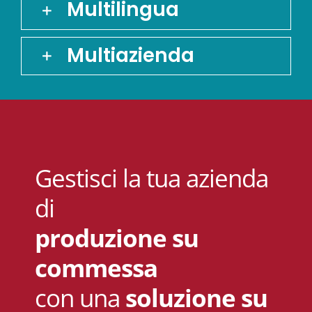
Multilingua
Multiazienda
Gestisci la tua azienda
di
produzione
su
commessa
con una
soluzione su