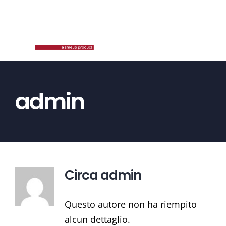
Salta
al
contenuto
admin
Circa
admin
Questo autore non ha riempito
alcun dettaglio.