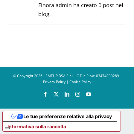
Finora admin ha creato 0 post nel
blog.
© Copyright 2026 - SMEUP BSA S.r.l. - C.F. e P.Iva: 03474030289 -
Privacy Policy
|
Cookie Policy
Facebook
X
LinkedIn
Instagram
YouTube
Le tue preferenze relative alla privacy
Informativa sulla raccolta